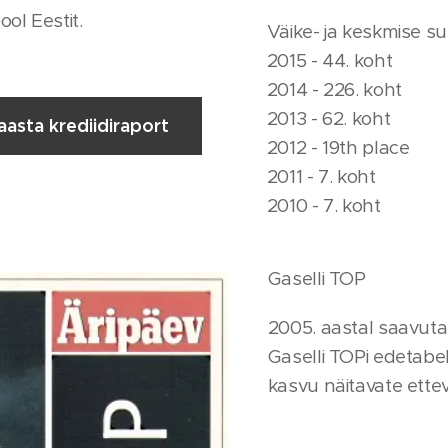
ol Eestit.
Väike- ja keskmise s
2015 - 44. koht
2014 - 226. koht
2013 - 62. koht
aasta krediidiraport
2012 - 19th place
2011 - 7. koht
2010 - 7. koht
Gaselli TOP
2005. aastal saavuta
Gaselli TOPi edetabeli
kasvu näitavate ette