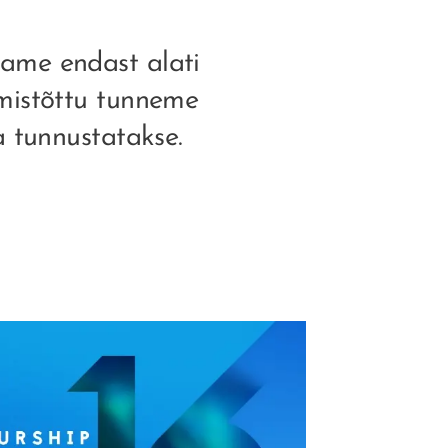
name endast alati
 mistõttu tunneme
a tunnustatakse.