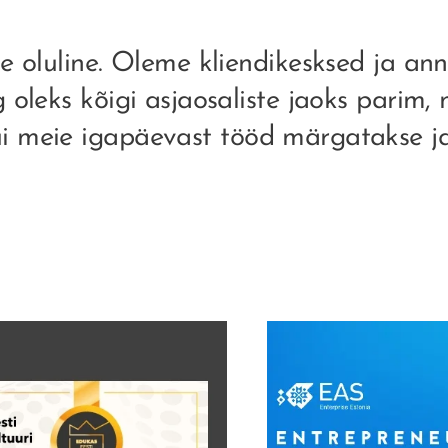
e oluline. Oleme kliendikesksed ja an
g oleks kõigi asjaosaliste jaoks parim,
ui meie igapäevast tööd märgatakse j