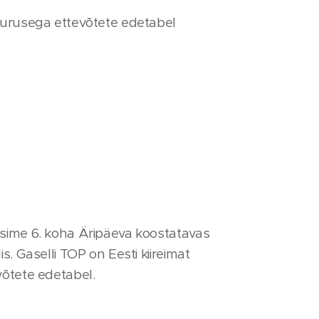
uurusega ettevõtete edetabel
sime 6. koha Äripäeva koostatavas
s. Gaselli TOP on Eesti kiireimat
võtete edetabel.