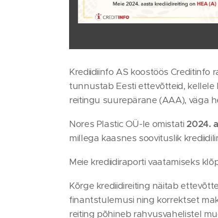
Krediidiinfo AS koostöös Creditinfo
tunnustab Eesti ettevõtteid, kellele
reitingu suurepärane (AAA), väga he
Nores Plastic OÜ-le omistati
2024. 
millega kaasnes soovituslik krediidili
Meie krediidiraporti vaatamiseks klõ
Kõrge krediidireiting näitab ettevõt
finantstulemusi ning korrektset maks
reiting põhineb rahvusvahelistel mud