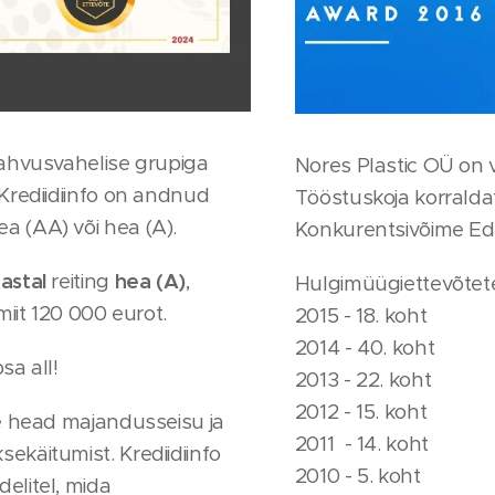
 rahvusvahelise grupiga
Nores Plastic OÜ on 
 Krediidiinfo on andnud
Tööstuskoja korraldat
a (AA) või hea (A).
Konkurentsivõime Ed
aastal
reiting
hea (A)
,
Hulgimüügiettevõtet
miit 120 000 eurot.
2015 - 18. koht
2014 - 40. koht
psa all!
2013 - 22. koht
2012 - 15. koht
te head majandusseisu ja
2011 - 14. koht
ekäitumist. Krediidiinfo
2010 - 5. koht
elitel, mida