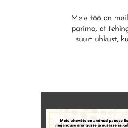
Meie töö on meil
parima, et tehin
suurt uhkust, k