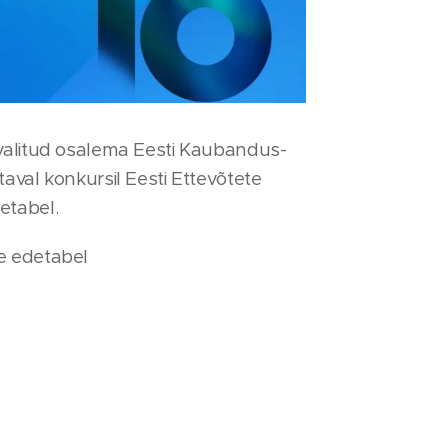
valitud osalema Eesti Kaubandus-
aval konkursil Eesti Ettevõtete
etabel.
e edetabel